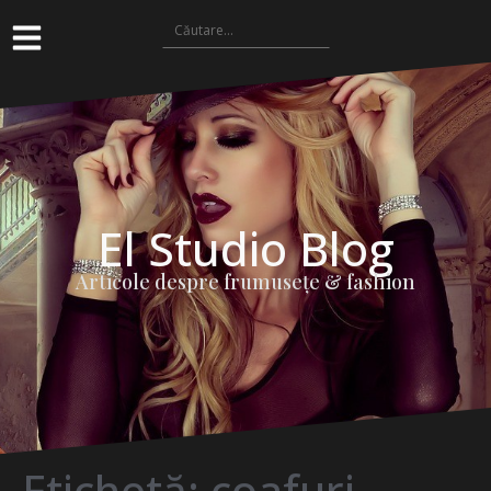
El Studio Blog
Articole despre frumuseţe & fashion
Etichetă:
coafuri