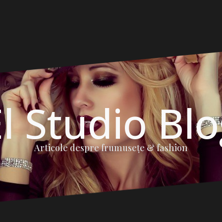
l Studio Bl
Articole despre frumuseţe & fashion