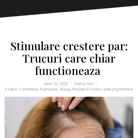
Stimulare crestere par:
Trucuri care chiar
functioneaza
iunie 25, 2025
Danco Seo
Coafor
,
Cosmetica
,
frumusete
,
Masaj
,
Noutati El-Studio
,
pete pigmentare