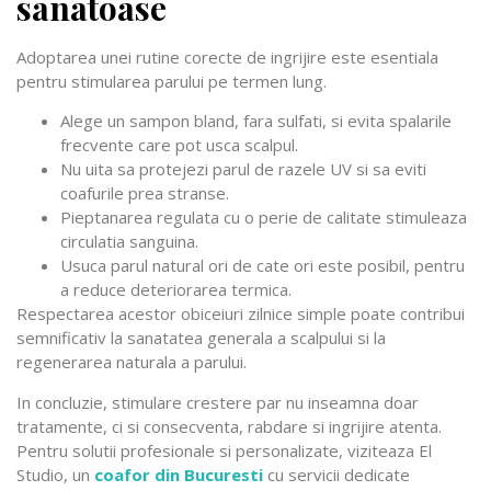
sanatoase
Adoptarea unei rutine corecte de ingrijire este esentiala
pentru stimularea parului pe termen lung.
Alege un sampon bland, fara sulfati, si evita spalarile
frecvente care pot usca scalpul.
Nu uita sa protejezi parul de razele UV si sa eviti
coafurile prea stranse.
Pieptanarea regulata cu o perie de calitate stimuleaza
circulatia sanguina.
Usuca parul natural ori de cate ori este posibil, pentru
a reduce deteriorarea termica.
Respectarea acestor obiceiuri zilnice simple poate contribui
semnificativ la sanatatea generala a scalpului si la
regenerarea naturala a parului.
In concluzie, stimulare crestere par nu inseamna doar
tratamente, ci si consecventa, rabdare si ingrijire atenta.
Pentru solutii profesionale si personalizate, viziteaza El
Studio, un
coafor din Bucuresti
cu servicii dedicate