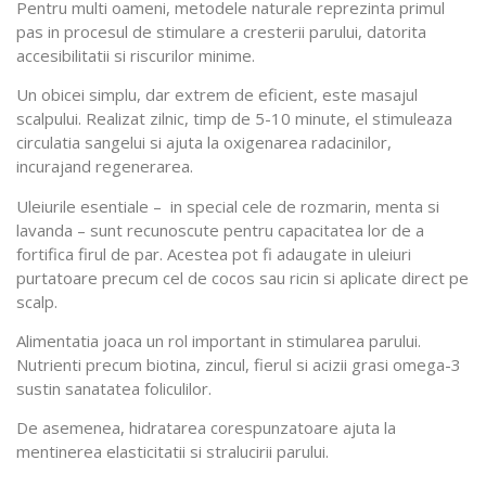
Pentru multi oameni, metodele naturale reprezinta primul
pas in procesul de stimulare a cresterii parului, datorita
accesibilitatii si riscurilor minime.
Un obicei simplu, dar extrem de eficient, este masajul
scalpului. Realizat zilnic, timp de 5-10 minute, el stimuleaza
circulatia sangelui si ajuta la oxigenarea radacinilor,
incurajand regenerarea.
Uleiurile esentiale – in special cele de rozmarin, menta si
lavanda – sunt recunoscute pentru capacitatea lor de a
fortifica firul de par. Acestea pot fi adaugate in uleiuri
purtatoare precum cel de cocos sau ricin si aplicate direct pe
scalp.
Alimentatia joaca un rol important in stimularea parului.
Nutrienti precum biotina, zincul, fierul si acizii grasi omega-3
sustin sanatatea foliculilor.
De asemenea, hidratarea corespunzatoare ajuta la
mentinerea elasticitatii si stralucirii parului.