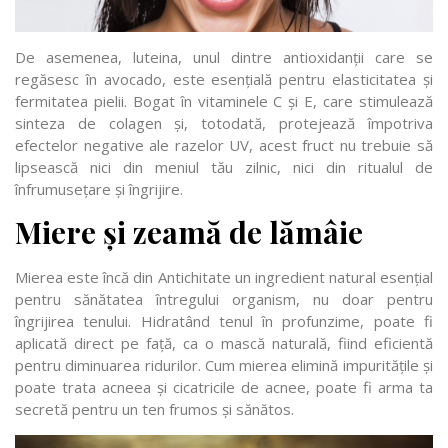
De asemenea, luteina, unul dintre antioxidanții care se
regăsesc în avocado, este esențială pentru elasticitatea și
fermitatea pielii. Bogat în vitaminele C și E, care stimulează
sinteza de colagen și, totodată, protejează împotriva
efectelor negative ale razelor UV, acest fruct nu trebuie să
lipsească nici din meniul tău zilnic, nici din ritualul de
înfrumusețare și îngrijire.
Miere și zeamă de lămâie
Mierea este încă din Antichitate un ingredient natural esențial
pentru sănătatea întregului organism, nu doar pentru
îngrijirea tenului. Hidratând tenul în profunzime, poate fi
aplicată direct pe față, ca o mască naturală, fiind eficientă
pentru diminuarea ridurilor. Cum mierea elimină impuritățile și
poate trata acneea și cicatricile de acnee, poate fi arma ta
secretă pentru un ten frumos și sănătos.