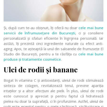
Și, după cum te-au obișnuit, îți oferă nu doar
cele mai bune
servicii de înfrumusețare din București
, ci și consiliere
personalizată și sfaturi eficiente în îngrijirea personală. Iar
astăzi, îți prezintă cinci ingrediente naturale cu efect anti-
aging. Apoi, te așteaptă la unul din saloanele de frumusețe El
Studio din București, pentru a te răsfăța cu
cele mai bune
produse și tratamente cosmetice
.
Ulei de rodii și banane
Bogat în vitamina C și antioxidanți, uleiul de rodii stimulează
sinteza de colagen, revitalizează tenul, previne apariția
iritațiilor și a altor afecțiuni ale pielii. În plus, uleiul de rodii
este cunoscut și apreciat și pentru faptul că hidratează
pielea nu doar la suprafață, ci în profunzime. Astfel, uleiul de
rodii este esențial pentru o piele sănătoasă, strălucitoare și