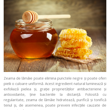
Zeama de lămâie poate elimina punctele negre și poate oferi
pielii o culoare uniformă. Acest ingredient natural luminează și
exfoliază pielea și, grație proprietăților antibacteriene și
antioxidante, ține bacteriile la distanță. Folosită cu
regularitate, zeama de lămâie hidratează, purifică și tonifică
tenul și, de asemenea, poate preveni infecțiile cauzate de