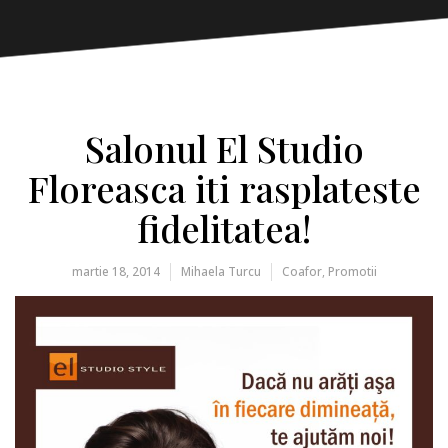
Salonul El Studio
Floreasca iti rasplateste
fidelitatea!
martie 18, 2014
Mihaela Turcu
Coafor
,
Promotii