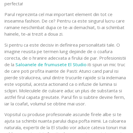
perfecta!
Parul reprezinta cel mai important element din tot ce
inseamna fashion. De ce? Pentru ca este singurul lucru care
ramane neschimbat dupa ce te-ai demachiat, ti-ai schimbat
hainele, te-ai trezit a doua zi.
Si pentru ca este decisiv in definirea personalitatii tale. O
imagine reusita pe termen lung depinde de o coafura
corecta, de o hranire adecvata a firului de par. Profesionistii
de la
Saloanele de frumusete El Studio
iti spun un mic truc
de care poti profita inainte de Pasti: Atunci cand parul isi
pierde stralucirea, unul dintre trucurile rapide si la indemana
este vopsitul, acesta actionand ca o infuzie de lumina si
sclipiri. Moleculele de culoare aduc un plus de substanta si
astfel firul capata greutate. Parul fin si subtire devine ferm,
iar la coafat, volumul se obtine mai usor.
Vopsitul cu produse profesionale ascunde firele albe si te
ajuta sa schimbi nuanta parului dupa pofta inimii. La culoarea
naturala, expertii de la El studio vor aduce cateva tonuri mai