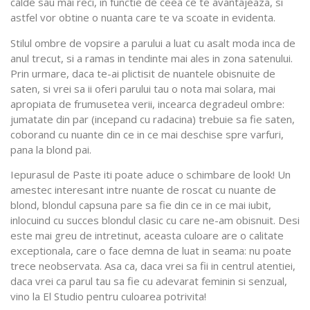
calde sau mai reci, in functie de ceea ce te avantajeaza, si
astfel vor obtine o nuanta care te va scoate in evidenta.
Stilul ombre de vopsire a parului a luat cu asalt moda inca de
anul trecut, si a ramas in tendinte mai ales in zona satenului.
Prin urmare, daca te-ai plictisit de nuantele obisnuite de
saten, si vrei sa ii oferi parului tau o nota mai solara, mai
apropiata de frumusetea verii, incearca degradeul ombre:
jumatate din par (incepand cu radacina) trebuie sa fie saten,
coborand cu nuante din ce in ce mai deschise spre varfuri,
pana la blond pai.
Iepurasul de Paste iti poate aduce o schimbare de look! Un
amestec interesant intre nuante de roscat cu nuante de
blond, blondul capsuna pare sa fie din ce in ce mai iubit,
inlocuind cu succes blondul clasic cu care ne-am obisnuit. Desi
este mai greu de intretinut, aceasta culoare are o calitate
exceptionala, care o face demna de luat in seama: nu poate
trece neobservata. Asa ca, daca vrei sa fii in centrul atentiei,
daca vrei ca parul tau sa fie cu adevarat feminin si senzual,
vino la El Studio pentru culoarea potrivita!