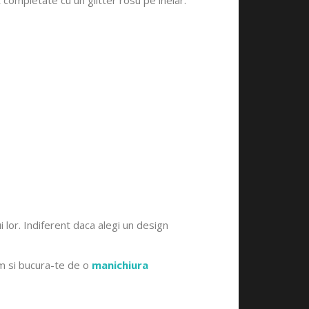
i lor. Indiferent daca alegi un design
m si bucura-te de o
manichiura