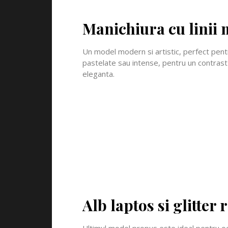
Manichiura cu linii 
Un model modern si artistic, perfect pentru
pastelate sau intense, pentru un contrast 
eleganta.
Alb laptos si glitter 
Ultimul model propus este ideal pentru oca