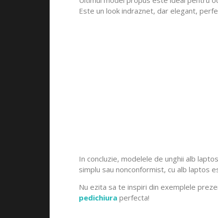
Este un look indraznet, dar elegant, perf
In concluzie, modelele de unghii alb laptos 
simplu sau nonconformist, cu alb laptos es
Nu ezita sa te inspiri din exemplele prez
pedichiura
perfecta!