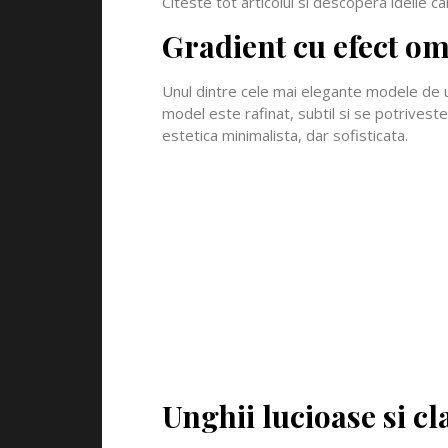
Citeste tot articolul si descopera ideile ca
Gradient cu efect o
Unul dintre cele mai elegante modele de u
model este rafinat, subtil si se potrivest
estetica minimalista, dar sofisticata.
Unghii lucioase si cl