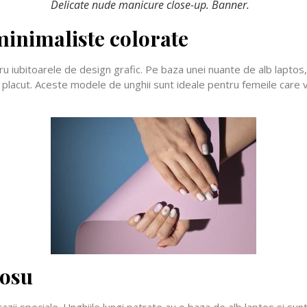
Delicate nude manicure close-up. Banner.
minimaliste colorate
 iubitoarele de design grafic. Pe baza unei nuante de alb laptos, se
placut. Aceste modele de unghii sunt ideale pentru femeile care vo
rosu
zii speciale. Unghiile lungi patrate au o baza de alb laptos si sun