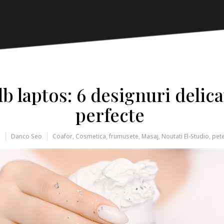
b laptos: 6 designuri delic
perfecte
5
Danco Seo
Coafor
,
Cosmetica
,
frumusete
,
Masaj
,
Noutati El-Studio
,
pet