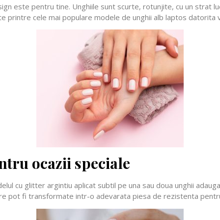
sign este pentru tine. Unghiile sunt scurte, rotunjite, cu un strat 
ste printre cele mai populare modele de unghii alb laptos datorita ve
ntru ocazii speciale
lul cu glitter argintiu aplicat subtil pe una sau doua unghii adau
re pot fi transformate intr-o adevarata piesa de rezistenta pent