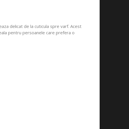
za delicat de la cuticula spre varf. Acest
ideala pentru persoanele care prefera o