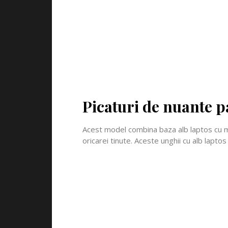
Picaturi de nuante p
Acest model combina baza alb laptos cu mi
oricarei tinute. Aceste unghii cu alb laptos