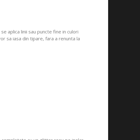
 aplica linii sau puncte fine in culori
r sa iasa din tipare, fara a renunta la
t completate cu un glitter rosu pe inelar.