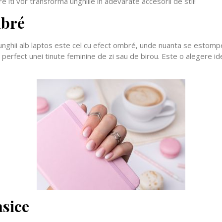
re iti vor transforma unghiile in adevarate accesorii de stil!
mbré
nghii alb laptos este cel cu efect ombré, unde nuanta se estompea
e perfect unei tinute feminine de zi sau de birou. Este o alegere 
asice