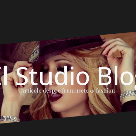
l Studio Bl
Articole despre frumuseţe & fashion