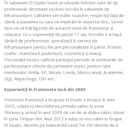
În saloanele El Studio toate produsele folosite sunt de tip
profesional, destinate exclusiv lucrului în saloanele de
înfrumuseţare. Calitatea serviciilor noastre, respectul față de
clienți și pasiunea cu care ne implicăm în aspectul dvs., vă vor
face să vă îndrăgostiți de această oază de frumusețe și
relaxare. Cu o experiență de peste 11 ani, formăm o echipă
tânără de profesionişti, specilizată în servicii de
înfrumuseţare pentru fiecare personalitate în parte: frizerie,
coafor, manichiură-pedichiură, cosmetică şi masaj.
Personalul nostru calificat participă periodic la seminariile de
perfecţionare oferite de partenerii noştri, printre care
menţionăm: Wella, SP, Nioxin, Londa, Moroccanoil, Academie,
Gigi, Repechage, OPI etc.
Experiență în frumusețe încă din 2005
Povestea frumoasă a Grupului El Studio a început în anul
2005, odată cu deschiderea primului salon, în zona
Floreasca, urmat în anul 2009 de cel de-al doilea salon, situat
în zona Timpuri Noi. Anul 2012 a adus un nou salon in Grupul
El Studio, deschis pe bulevardul Lacul Tei. Din dorința de a