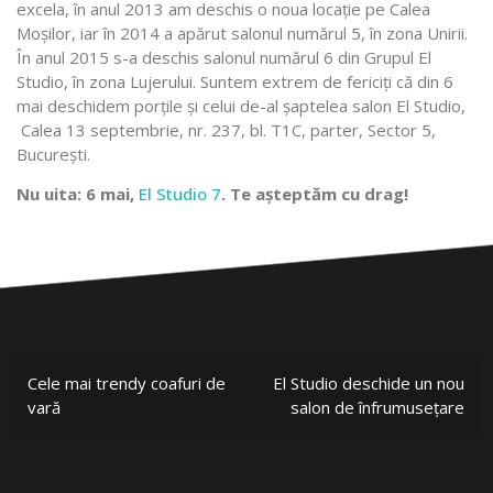
excela, în anul 2013 am deschis o noua locație pe Calea
Moșilor, iar în 2014 a apărut salonul numărul 5, în zona Unirii.
În anul 2015 s-a deschis salonul numărul 6 din Grupul El
Studio, în zona Lujerului. Suntem extrem de fericiți că din 6
mai deschidem porțile și celui de-al șaptelea salon El Studio,
Calea 13 septembrie, nr. 237, bl. T1C, parter, Sector 5,
București.
Nu uita: 6 mai,
El Studio 7
. Te așteptăm cu drag!
Cele mai trendy coafuri de
El Studio deschide un nou
vară
salon de înfrumusețare