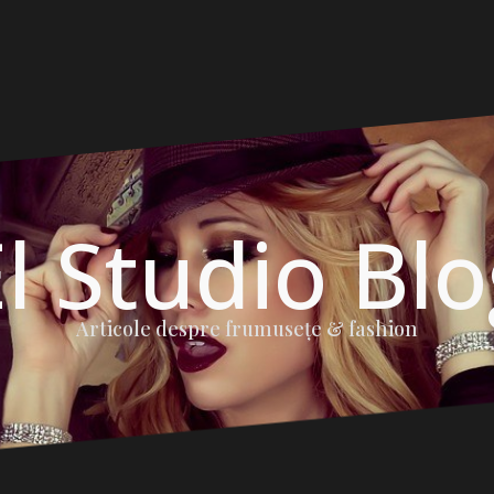
l Studio Bl
Articole despre frumuseţe & fashion