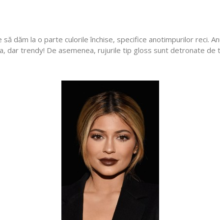
ă dăm la o parte culorile închise, specifice anotimpurilor reci. Anul
a, dar trendy! De asemenea, rujurile tip gloss sunt detronate de 