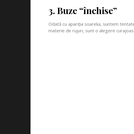
3. Buze “închise”
Odată cu apariția soarelui, suntem tentate s
materie de rujuri, sunt o alegere curajoas