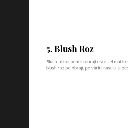
5. Blush Roz
Blush-ul roz pentru obraji este cel mai fr
blush roz pe obraji, pe vârful nasului și p