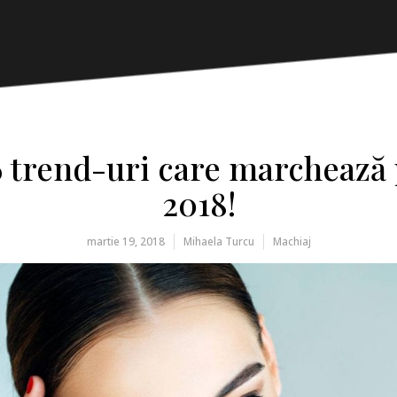
 trend-uri care marchează
2018!
martie 19, 2018
Mihaela Turcu
Machiaj