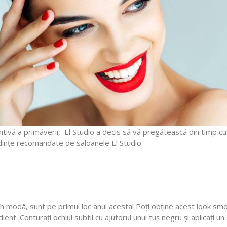
nitivă a primăverii, El Studio a decis să vă pregătească din timp c
ndințe recomandate de saloanele El Studio:
 în modă, sunt pe primul loc anul acesta! Poți obține acest look sm
nt. Conturați ochiul subtil cu ajutorul unui tuș negru și aplicați un