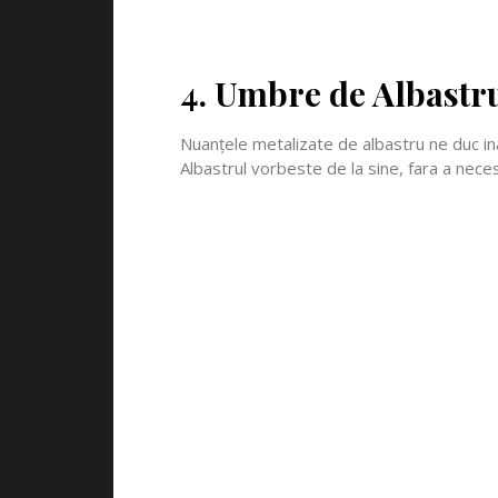
4. Umbre de Albastru
Nuanțele metalizate de albastru ne duc ina
Albastrul vorbeste de la sine, fara a neces