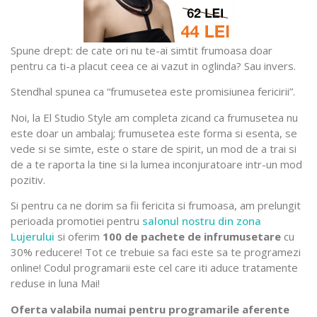
Spune drept: de cate ori nu te-ai simtit frumoasa doar
pentru ca ti-a placut ceea ce ai vazut in oglinda? Sau invers.
Stendhal spunea ca “frumusetea este promisiunea fericirii”.
Noi, la El Studio Style am completa zicand ca frumusetea nu
este doar un ambalaj; frumusetea este forma si esenta, se
vede si se simte, este o stare de spirit, un mod de a trai si
de a te raporta la tine si la lumea inconjuratoare intr-un mod
pozitiv.
Si pentru ca ne dorim sa fii fericita si frumoasa, am prelungit
perioada promotiei pentru
salonul nostru din zona
Lujerului
si oferim
100 de pachete de infrumusetare
cu
30% reducere! Tot ce trebuie sa faci este sa te programezi
online! Codul programarii este cel care iti aduce tratamente
reduse in luna Mai!
Oferta valabila numai pentru programarile aferente