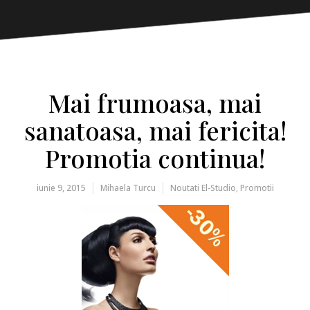
Mai frumoasa, mai
sanatoasa, mai fericita!
Promotia continua!
iunie 9, 2015
Mihaela Turcu
Noutati El-Studio
,
Promotii