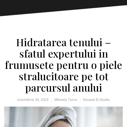
Hidratarea tenului –
sfatul expertului in
frumusete pentru o piele
stralucitoare pe tot
parcursul anului
octombrie 30, 2023
Mihaela Turcu
Noutati El-Studio