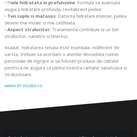
• P
iele hidratata in profunzime
: Formula sa avansata
asigura hidratare profunda, revitalizand pielea.
•
Ten suplu si matasos
: Datorita hidratarii intense, pielea
devine mai moale si mai catifelata.
•
Aspect stralucitor
: Tratamentul contribuie la un ten
stralucitor, sanatos si tineresc.
Asadar, hidratarea tenului este esentiala. Indiferent de
varsta, trebuie sa acordam o atentie deosebita rutinei
personale de ingrijire si sa folosim produse de calitate
pentru a ne asigura ca pielea noastra ramane sanatoasa si
stralucitoare.
www.el-studio.ro