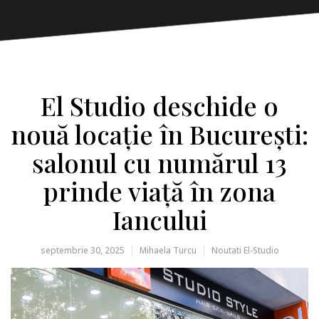
El Studio deschide o
nouă locație în București:
salonul cu numărul 13
prinde viață în zona
Iancului
septembrie 30, 2025
Mihaela Turcu
Noutati El-Studio