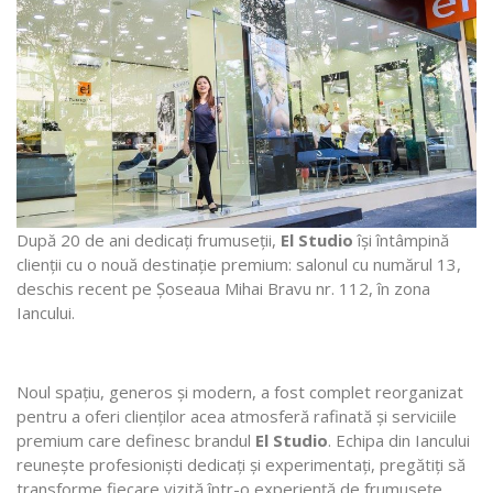
După 20 de ani dedicați frumuseții,
El Studio
își întâmpină
clienții cu o nouă destinație premium: salonul cu numărul 13,
deschis recent pe Șoseaua Mihai Bravu nr. 112, în zona
Iancului.
Noul spațiu, generos și modern, a fost complet reorganizat
pentru a oferi clienților acea atmosferă rafinată și serviciile
premium care definesc brandul
El Studio
. Echipa din Iancului
reunește profesioniști dedicați și experimentați, pregătiți să
transforme fiecare vizită într-o experiență de frumusețe