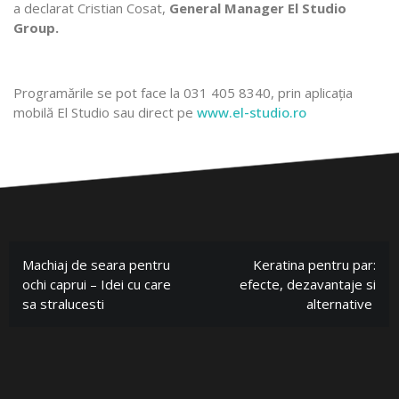
a declarat Cristian Cosat,
General Manager El Studio
Group.
Programările se pot face la 031 405 8340, prin aplicația
mobilă El Studio sau direct pe
www.el-studio.ro
Machiaj de seara pentru
Keratina pentru par:
ochi caprui – Idei cu care
efecte, dezavantaje si
sa stralucesti
alternative