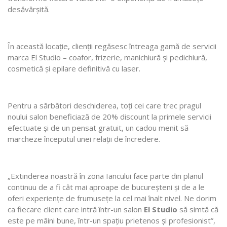
desăvârșită.
În această locație, clienții regăsesc întreaga gamă de servicii
marca El Studio – coafor, frizerie, manichiură și pedichiură,
cosmetică și epilare definitivă cu laser.
Pentru a sărbători deschiderea, toți cei care trec pragul
noului salon beneficiază de 20% discount la primele servicii
efectuate și de un pensat gratuit, un cadou menit să
marcheze începutul unei relații de încredere.
„Extinderea noastră în zona Iancului face parte din planul
continuu de a fi cât mai aproape de bucureșteni și de a le
oferi experiențe de frumusețe la cel mai înalt nivel. Ne dorim
ca fiecare client care intră într-un salon
El Studio
să simtă că
este pe mâini bune, într-un spațiu prietenos și profesionist”,