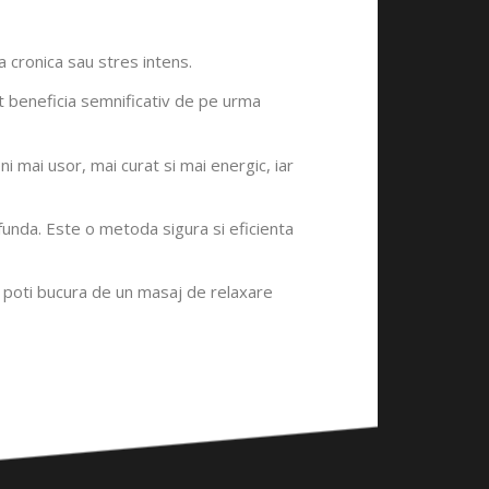
a cronica sau stres intens.
ot beneficia semnificativ de pe urma
mai usor, mai curat si mai energic, iar
profunda. Este o metoda sigura si eficienta
e poti bucura de un masaj de relaxare