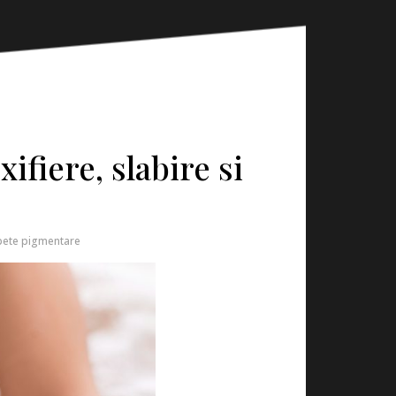
ifiere, slabire si
pete pigmentare