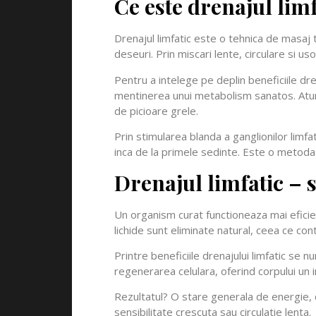
Ce este drenajul lim
Drenajul limfatic este o tehnica de masaj 
deseuri. Prin miscari lente, circulare si usoar
Pentru a intelege pe deplin beneficiile dren
mentinerea unui metabolism sanatos. Atunc
de picioare grele.
Prin stimularea blanda a ganglionilor limfat
inca de la primele sedinte. Este o metoda 
Drenajul limfatic – 
Un organism curat functioneaza mai eficient,
lichide sunt eliminate natural, ceea ce cont
Printre beneficiile drenajului limfatic se 
regenerarea celulara, oferind corpului un 
Rezultatul? O stare generala de energie, cl
sensibilitate crescuta sau circulatie lenta.