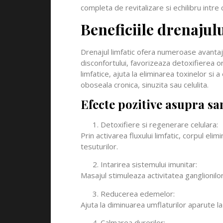
completa de revitalizare si echilibru intre 
Beneficiile drenajulu
Drenajul limfatic ofera numeroase avantaje
disconfortului, favorizeaza detoxifierea or
limfatice, ajuta la eliminarea toxinelor si a
oboseala cronica, sinuzita sau celulita.
Efecte pozitive asupra sa
Detoxifiere si regenerare celulara:
Prin activarea fluxului limfatic, corpul el
tesuturilor.
Intarirea sistemului imunitar:
Masajul stimuleaza activitatea ganglionilor
Reducerea edemelor:
Ajuta la diminuarea umflaturilor aparute la
Calmarea durerilor: