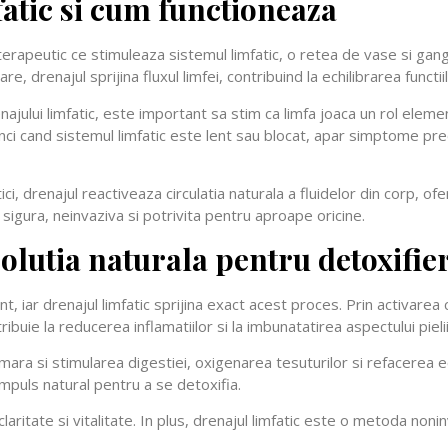
fatic si cum functioneaza
terapeutic ce stimuleaza sistemul limfatic, o retea de vase si gang
e, drenajul sprijina fluxul limfei, contribuind la echilibrarea functiilo
ajului limfatic, este important sa stim ca limfa joaca un rol element
i cand sistemul limfatic este lent sau blocat, apar simptome pre
ici, drenajul reactiveaza circulatia naturala a fluidelor din corp, of
sigura, neinvaziva si potrivita pentru aproape oricine.
solutia naturala pentru detoxifie
 iar drenajul limfatic sprijina exact acest proces. Prin activarea ci
ribuie la reducerea inflamatiilor si la imbunatatirea aspectului pielii
numara si stimularea digestiei, oxigenarea tesuturilor si refacerea e
impuls natural pentru a se detoxifia.
aritate si vitalitate. In plus, drenajul limfatic este o metoda noni