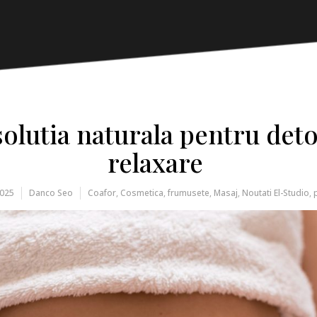
solutia naturala pentru detox
relaxare
2025
Danco Seo
Coafor
,
Cosmetica
,
frumusete
,
Masaj
,
Noutati El-Studio
,