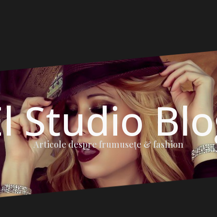
l Studio Bl
Articole despre frumuseţe & fashion