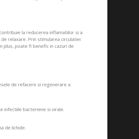
ntribuie la reducerea inflamatiilor si a
de relaxare. Prin stimularea circulatiei
In plus, poate fi benefic in cazuri de
ocesele de refacere si regenerare a
infectiile bacteriene si virale.
a de lichide.