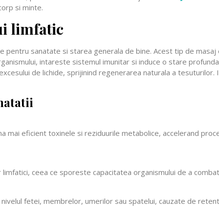
corp si minte.
i limfatic
 pentru sanatate si starea generala de bine. Acest tip de masaj co
ganismului, intareste sistemul imunitar si induce o stare profunda 
 excesului de lichide, sprijinind regenerarea naturala a tesuturilor. 
natatii
imina mai eficient toxinele si reziduurile metabolice, accelerand pr
 limfatici, ceea ce sporeste capacitatea organismului de a combate 
 nivelul fetei, membrelor, umerilor sau spatelui, cauzate de retenti