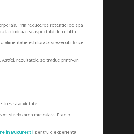
corporala. Prin reducerea retentiei de apa
a la diminuarea aspectului de celulita.
 alimentatie echilibrata si exercitii fizice
 Astfel, rezultatele se traduc printr-un
 stres si anxietate.
ervos si relaxarea musculara. Este o
re in Bucuresti
, pentru o experienta