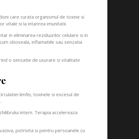
lioni care curata organismul de toxine si
r vitale si la intarirea imunitatii.
ar in eliminarea reziduurilor celulare si in
cum oboseala, inflamatiile sau senzatia
erind o senzatie de usurare si vitalitate
re
rculatiei limfei, toxinele si excesul de
.
chilibrului intern. Terapia accelereaza
nvaziva, potrivita si pentru persoanele cu