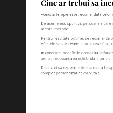
Cine ar trebui sa inc
Aceasta terapie este recomandata celor ca
De asemenea, sportivii, persoanele care st
acestei metode.
Pentru rezultate optime, se recomanda o c
efectele se vor resimti atat la nivel fizic, 
In concluzie, beneficiile drenajului limfati
pentru redobandirea echilibrului interior.
Daca vrei sa experimentezi aceasta terapi
complet personalizat nevoilor tale.