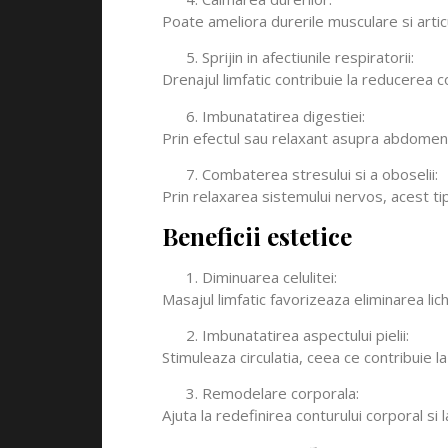
Poate ameliora durerile musculare si articu
Sprijin in afectiunile respiratorii:
Drenajul limfatic contribuie la reducerea co
Imbunatatirea digestiei:
Prin efectul sau relaxant asupra abdomenul
Combaterea stresului si a oboselii:
Prin relaxarea sistemului nervos, acest ti
Beneficii estetice
Diminuarea celulitei:
Masajul limfatic favorizeaza eliminarea lic
Imbunatatirea aspectului pielii:
Stimuleaza circulatia, ceea ce contribuie la
Remodelare corporala:
Ajuta la redefinirea conturului corporal si 