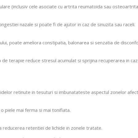
lare (inclusiv cele asociate cu artrita reumatoida sau osteoartrita)
ngestiei nazale si poate fi de ajutor in caz de sinuzita sau raceli.
ui, poate ameliora constipatia, balonarea si senzatia de disconfo
p de terapie reduce stresul acumulat si sprijina recuperarea in ca
hidelor retinute in tesuturi si imbunatateste aspectul zonelor afect
 o piele mai ferma si mai tonifiata.
la reducerea retentiei de lichide in zonele tratate.