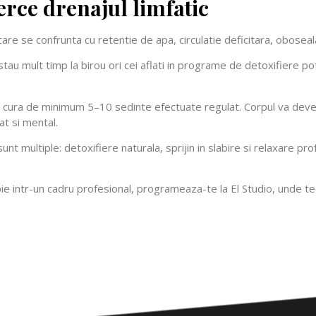
erce drenajul limfatic
re se confrunta cu retentie de apa, circulatie deficitara, oboseal
au mult timp la birou ori cei aflati in programe de detoxifiere p
ura de minimum 5–10 sedinte efectuate regulat. Corpul va deveni 
cat si mental.
c sunt multiple: detoxifiere naturala, sprijin in slabire si relaxare 
e intr-un cadru profesional, programeaza-te la El Studio, unde t