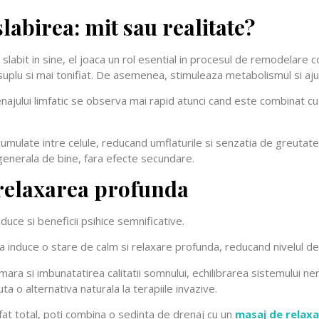
slabirea: mit sau realitate?
 slabit in sine, el joaca un rol esential in procesul de remodelare 
suplu si mai tonifiat. De asemenea, stimuleaza metabolismul si ajut
enajului limfatic se observa mai rapid atunci cand este combinat cu o
umulate intre celule, reducand umflaturile si senzatia de greutate.
 generala de bine, fara efecte secundare.
i relaxarea profunda
aduce si beneficii psihice semnificative.
ia induce o stare de calm si relaxare profunda, reducand nivelul de
numara si imbunatatirea calitatii somnului, echilibrarea sistemului n
 o alternativa naturala la terapiile invazive.
at total, poti combina o sedinta de drenaj cu un
masaj de relaxa