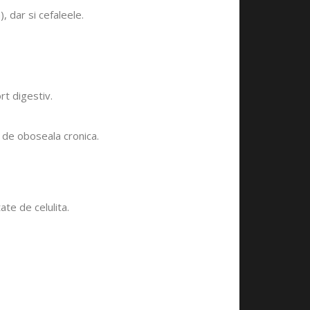
, dar si cefaleele.
rt digestiv.
z de oboseala cronica.
ate de celulita.