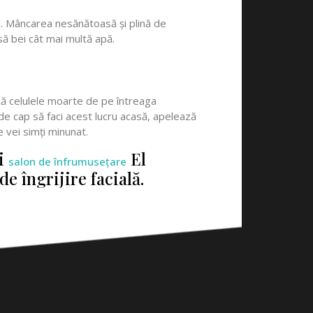
s. Mâncarea nesănătoasă și plină de
să bei cât mai multă apă.
ază celulele moarte de pe întreaga
 de cap să faci acest lucru acasă, apelează
e vei simți minunat.
ui
El
salon de înfrumusețare
e îngrijire facială.