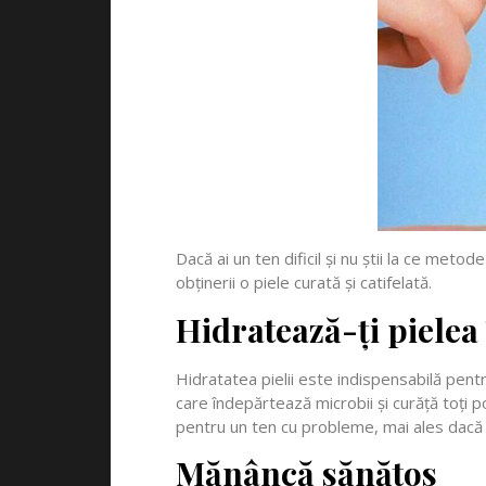
Dacă ai un ten dificil și nu știi la ce meto
obținerii o piele curată și catifelată.
Hidratează-ți pielea
Hidratatea pielii este indispensabilă pentr
care îndepărtează microbii și curăță toți 
pentru un ten cu probleme, mai ales dacă
Mănâncă sănătos