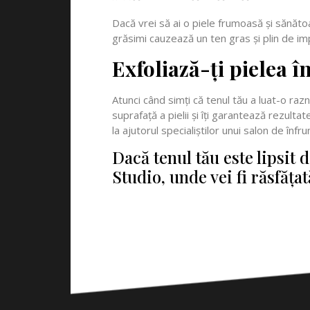
Dacă vrei să ai o piele frumoasă și sănăt
grăsimi cauzează un ten gras și plin de im
Exfoliază-ți pielea 
Atunci când simți că tenul tău a luat-o ra
suprafață a pielii și îți garantează rezult
la ajutorul specialiștilor unui salon de înfr
Dacă tenul tău este lipsit 
Studio, unde vei fi răsfăța