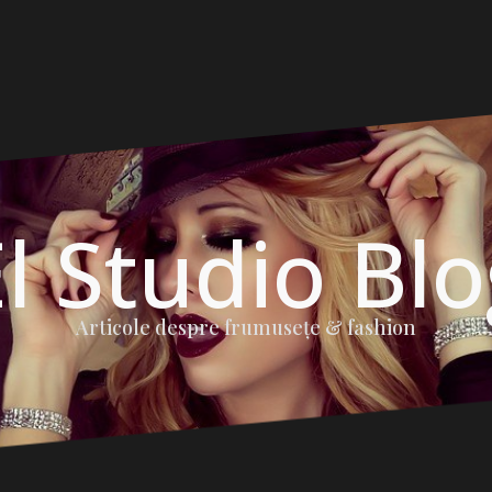
l Studio Bl
Articole despre frumuseţe & fashion