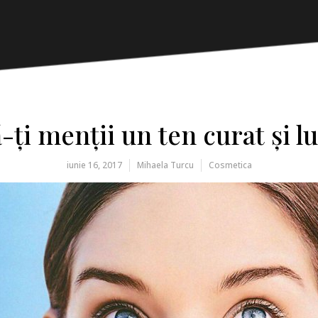
ți menții un ten curat și 
iunie 16, 2017
Mihaela Turcu
Cosmetica