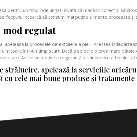
oasă pentru un timp îndelungat, învață să mănânci corect și sănăto
perfecțiuni. Încearcă să consumi mai puține alimente procesate și 
în mod regulat
zna, apelează la procesele de exfoliere a pielii. Acestea îndepărte
ate uimitoare într-un timp scurt. Dacă ți se pare o prea mare bătaie
umusețare. Astfel vei obține cu siguranță o reîntinerire a tenului și t
de strălucire, apelează la serviciile oricăr
tă cu cele mai bune produse și tratamente d