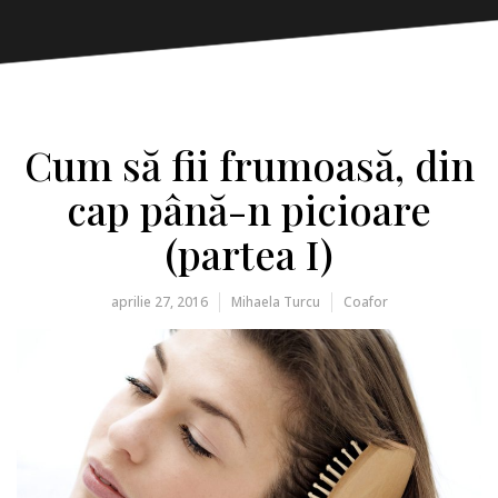
Cum să fii frumoasă, din
cap până-n picioare
(partea I)
aprilie 27, 2016
Mihaela Turcu
Coafor