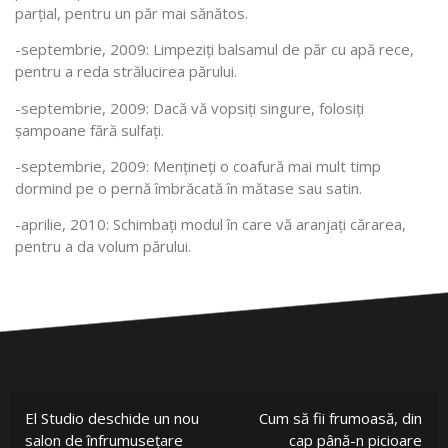
parțial, pentru un păr mai sănătos.
-septembrie, 2009: Limpeziți balsamul de păr cu apă rece,
pentru a reda strălucirea părului.
-septembrie, 2009: Dacă vă vopsiți singure, folosiți
șampoane fără sulfați.
-septembrie, 2009: Mențineți o coafură mai mult timp
dormind pe o pernă îmbrăcată în mătase sau satin.
-aprilie, 2010: Schimbați modul în care vă aranjați cărarea,
pentru a da volum părului.
El Studio deschide un nou
Cum să fii frumoasă, din
salon de înfrumusețare
cap până-n picioare