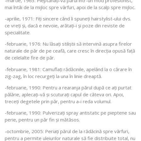
-martie, 1963: Pieptănați-vă părul într-un mod profesionist,
mai întâi de la mijloc spre vârfuri, apoi de la scalp spre mijloc.
-aprilie, 1971: Fiți sincere când îi spuneți hairstylist-ului dvs.
ce vreți și, dacă e nevoie, arătați-i și poze din reviste de
specialitate.
-februarie, 1976: Nu lăsați stiliștii să intervină asupra firelor
naturale de păr de pe ceafă, care cresc în direcția opusă față
de celelalte fire de păr.
-februarie, 1981: Camuflați rădăcinile, apelând la o cărare în
zig-zag, în loc recurgeți la una în linie dreaptă.
-februarie, 1990: Pentru a rearanja părul după ce ați purtat
pălărie, aplecați-vă și scuturați capul de câteva ori. Apoi,
treceți degetele prin păr, pentru a-i reda volumul.
-februarie, 1990: Pulverizați spray antistatic pe pieptene sau
perie, pentru un păr fin și mătăsos.
-octombrie, 2005: Periați părul de la rădăcină spre vârfuri,
pentru a permite uleiurilor naturale să fie distribuite total, nu