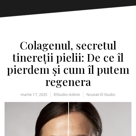
Colagenul, secretul
tinereții pielii: De ce îl
pierdem și cum îl putem
regenera
martie 17, 2025
ElStudio-Admin
Noutati El-Studio