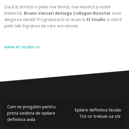
Dacă îți dorești o piele mai fermă, mai elastică și vizibil
întinerită,
Bruno Vassari Antiage Collagen Booster
este
alegerea ideală! Programează-te acum la
El Studio
și oferă
pielii tale îngrijirea de care are nevoie.
www.el-studio.ro
Cum ne pregatim pentru
Epilare definitiva faciala:
prima sedinta de epilare
Tot ce trebuie sa stii
definitiva axila