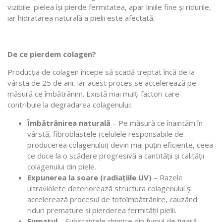
vizibile: pielea își pierde fermitatea, apar liniile fine și ridurile,
iar hidratarea naturală a pielii este afectată.
De ce pierdem colagen?
Producția de colagen începe să scadă treptat încă de la
vârsta de 25 de ani, iar acest proces se accelerează pe
măsură ce îmbătrânim. Există mai mulți factori care
contribuie la degradarea colagenului:
Îmbătrânirea naturală
– Pe măsură ce înaintăm în
vârstă, fibroblastele (celulele responsabile de
producerea colagenului) devin mai puțin eficiente, ceea
ce duce la o scădere progresivă a cantității și calității
colagenului din piele.
Expunerea la soare (radiațiile UV)
– Razele
ultraviolete deteriorează structura colagenului și
accelerează procesul de fotoîmbătrânire, cauzând
riduri premature și pierderea fermității pielii.
Fumatul
– Substanțele chimice din fumul de țigară