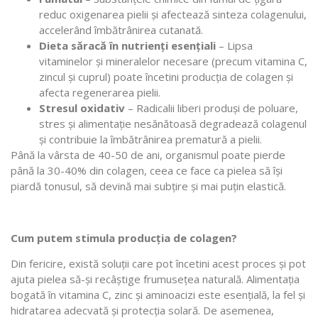
reduc oxigenarea pielii și afectează sinteza colagenului,
accelerând îmbătrânirea cutanată.
Dieta săracă în nutrienți esențiali
– Lipsa
vitaminelor și mineralelor necesare (precum vitamina C,
zincul și cuprul) poate încetini producția de colagen și
afecta regenerarea pielii.
Stresul oxidativ
– Radicalii liberi produși de poluare,
stres și alimentație nesănătoasă degradează colagenul
și contribuie la îmbătrânirea prematură a pielii.
Până la vârsta de 40-50 de ani, organismul poate pierde
până la 30-40% din colagen, ceea ce face ca pielea să își
piardă tonusul, să devină mai subțire și mai puțin elastică.
Cum putem stimula producția de colagen?
Din fericire, există soluții care pot încetini acest proces și pot
ajuta pielea să-și recâștige frumusețea naturală. Alimentația
bogată în vitamina C, zinc și aminoacizi este esențială, la fel și
hidratarea adecvată și protecția solară. De asemenea,