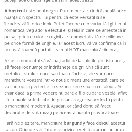
puteți face o declarație de stil în acest sezon:
Albastrul
este noul negru! Putem purta cu îndrăzneală orice
nuanță din spectrul lui pentru că este versatil și se
încadrează în orice look. Puteți începe cu o variantă light, mai
romantică; veți adora efectul ei și felul în care se amestecă în
peisaj, printre culorile ruginii ale toamnei. Arată de milioane
pe orice formă de unghie, iar acest lucru vă va confirma că în
această toamnă purtați cea mai HOT manichiură din oraș.
A sosit momentul să vă luați adio de la culorile plictisitoare și
să faceți loc nuanțelor îndrăznețe de gri. Chit că sunt
metalice, strălucitoare sau foarte închise, ele vor duce
manichiura voastră într-o nouă dimensiune artistică, care se
va contopi la perfecție cu sezonul rece sau cu cel ploios. Și
chiar dacă la prima vedere nu pare a fi o culoare veselă, aflați
că tonurile sofisticate de gri sunt alegerea perfectă pentru
o manichiură modernă. Așadar, oricând doriți să faceți
declarație de stil, mizați pe această nuanță provocatoare.
Fară nicio ezitare, manichiura
burgundy
face deliciul acestui
sezon. Oriunde veți întoarce privirea veți fi acum înconjurate