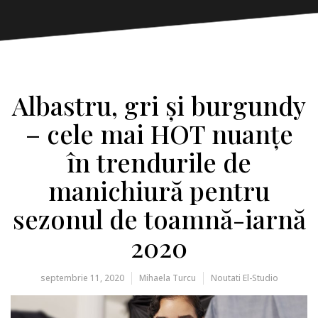
Albastru, gri și burgundy
– cele mai HOT nuanțe
în trendurile de
manichiură pentru
sezonul de toamnă-iarnă
2020
septembrie 11, 2020
Mihaela Turcu
Noutati El-Studio