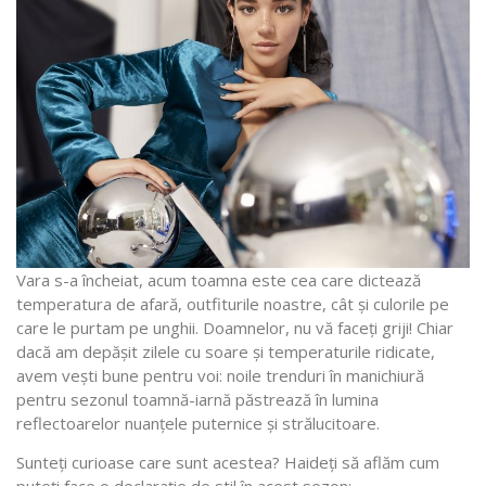
Vara s-a încheiat, acum toamna este cea care dictează
temperatura de afară, outfiturile noastre, cât și culorile pe
care le purtam pe unghii. Doamnelor, nu vă faceți griji! Chiar
dacă am depășit zilele cu soare și temperaturile ridicate,
avem vești bune pentru voi: noile trenduri în manichiură
pentru sezonul toamnă-iarnă păstrează în lumina
reflectoarelor nuanțele puternice și strălucitoare.
Sunteți curioase care sunt acestea? Haideți să aflăm cum