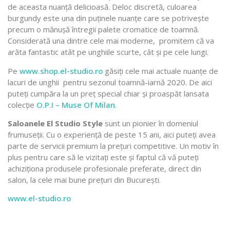
de aceasta nuanță delicioasă. Deloc discretă, culoarea
burgundy este una din puținele nuanțe care se potrivește
precum o mănușă întregii palete cromatice de toamnă.
Considerată una dintre cele mai moderne, promitem că va
arăta fantastic atât pe unghiile scurte, cât și pe cele lungi.
Pe
www.shop.el-studio.ro
găsiți cele mai actuale nuanțe de
lacuri de unghii pentru sezonul toamnă-iarnă 2020. De aici
puteți cumpăra la un preț special chiar și proaspăt lansata
colecție
O.P.I – Muse Of Milan
.
Saloanele El Studio Style
sunt un pionier în domeniul
frumuseții. Cu o experiență de peste 15 ani, aici puteți avea
parte de servicii premium la prețuri competitive. Un motiv în
plus pentru care să le vizitați este și faptul că vă puteți
achiziționa produsele profesionale preferate, direct din
salon, la cele mai bune prețuri din București.
www.el-studio.ro