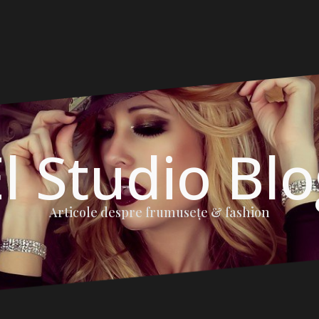
l Studio Bl
Articole despre frumuseţe & fashion