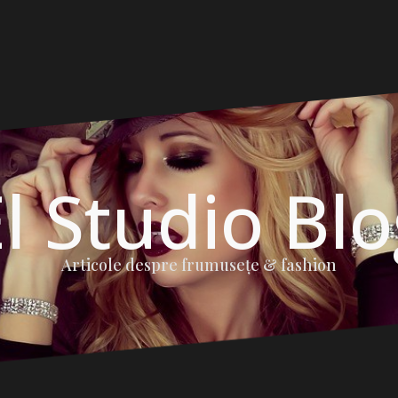
l Studio Bl
Articole despre frumuseţe & fashion