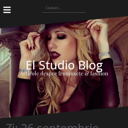
El Studio Blog
Articole despre frumuseţe & fashion
Zi:
26 septembrie