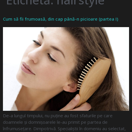
Cum să fii frumoasă, din cap până-n picioare (partea I)
De-a lungul timpului, nu puține au fost sfaturile pe care
doamnele și domnișoarele le-au primit pe partea de
înfrumusețare. Dimpotrivă. Specialiștii în domeniu au selectat,