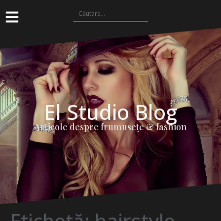
El Studio Blog
Articole despre frumuseţe & fashion
Etichetă:
hairstyle