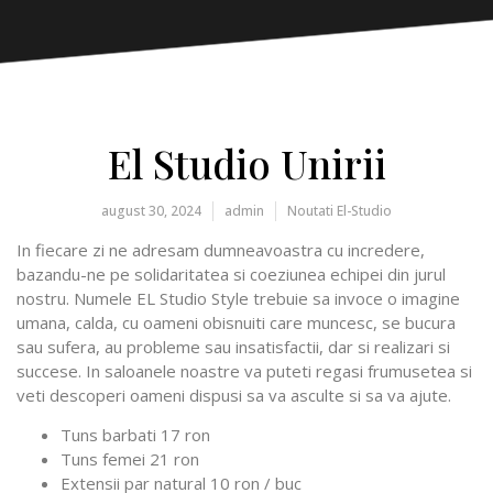
El Studio Unirii
august 30, 2024
admin
Noutati El-Studio
In fiecare zi ne adresam dumneavoastra cu incredere,
bazandu-ne pe solidaritatea si coeziunea echipei din jurul
nostru. Numele EL Studio Style trebuie sa invoce o imagine
umana, calda, cu oameni obisnuiti care muncesc, se bucura
sau sufera, au probleme sau insatisfactii, dar si realizari si
succese. In saloanele noastre va puteti regasi frumusetea si
veti descoperi oameni dispusi sa va asculte si sa va ajute.
Tuns barbati 17 ron
Tuns femei 21 ron
Extensii par natural 10 ron / buc