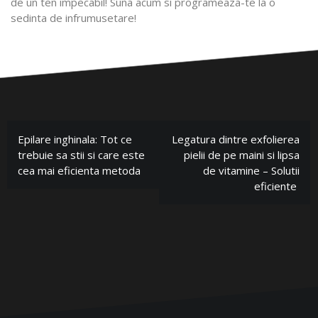
de un ten impecabil! Suna acum si programeaza-te la o
sedinta de infrumusetare!
Epilare inghinala: Tot ce
Legatura dintre exfolierea
trebuie sa stii si care este
pielii de pe maini si lipsa
cea mai eficienta metoda
de vitamine – Solutii
eficiente