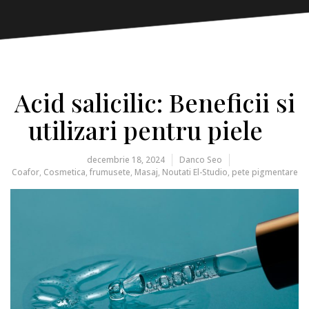
Acid salicilic: Beneficii si
utilizari pentru piele
decembrie 18, 2024
Danco Seo
Coafor
,
Cosmetica
,
frumusete
,
Masaj
,
Noutati El-Studio
,
pete pigmentare